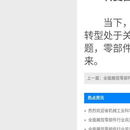
当下，汽
转型处于关
题，零部
来。
上一篇：
全面展现零部件
热点资讯
全面展现零部件行业风采
全面展现零部件行业风采