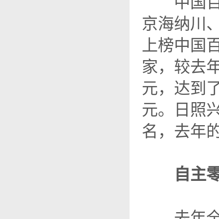
中国百强
京海纳川
上榜中国
家，较去
元，达到了
元。日照兴
名，去年的
自主
去年全球